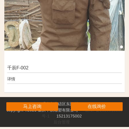
千辰F-002
详情
重庆市北碚区东阳村
马上咨询
在线询价
copyright ©2021 重庆千辰雕塑有限公司
渝ICP备2020013233
号-1
15213175002
后台管理